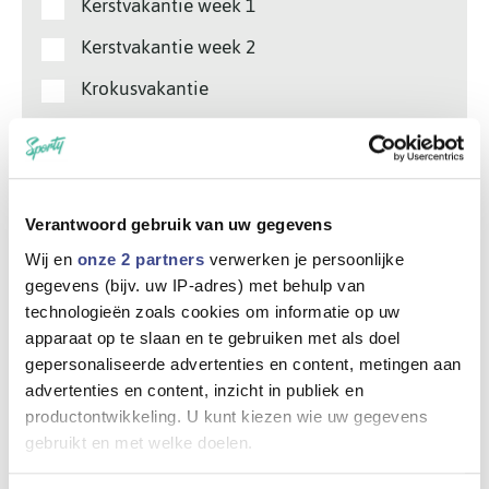
Kerstvakantie week 1
Kerstvakantie week 2
Krokusvakantie
Paasvakantie week 1
Paasvakantie week 2
Zomer 1
Verantwoord gebruik van uw gegevens
Zomer 2
Wij en
onze 2 partners
verwerken je persoonlijke
gegevens (bijv. uw IP-adres) met behulp van
Zomer 3
technologieën zoals cookies om informatie op uw
Zomer 4
apparaat op te slaan en te gebruiken met als doel
gepersonaliseerde advertenties en content, metingen aan
Zomer 5
advertenties en content, inzicht in publiek en
Zomer 6
productontwikkeling. U kunt kiezen wie uw gegevens
gebruikt en met welke doelen.
Zomer 7