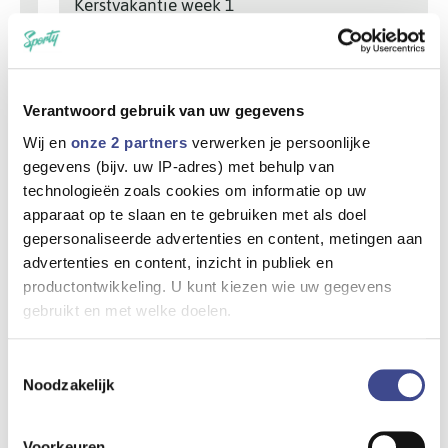
Kerstvakantie week 1
Kerstvakantie week 2
Krokusvakantie
Paasvakantie week 1
Verantwoord gebruik van uw gegevens
Wij en
onze 2 partners
verwerken je persoonlijke
Paasvakantie week 2
gegevens (bijv. uw IP-adres) met behulp van
Zomer 1
technologieën zoals cookies om informatie op uw
apparaat op te slaan en te gebruiken met als doel
Zomer 2
gepersonaliseerde advertenties en content, metingen aan
advertenties en content, inzicht in publiek en
Zomer 3
productontwikkeling. U kunt kiezen wie uw gegevens
Zomer 4
gebruikt en met welke doelen.
Zomer 5
Als u het toestaat, willen we ook graag:
Toestemmingsselectie
Zomer 6
Noodzakelijk
Informatie verzamelen over uw geografische locatie,
die tot een paar meter nauwkeurig kan zijn
Zomer 7
Uw apparaat identificeren door het actief te scannen
Voorkeuren